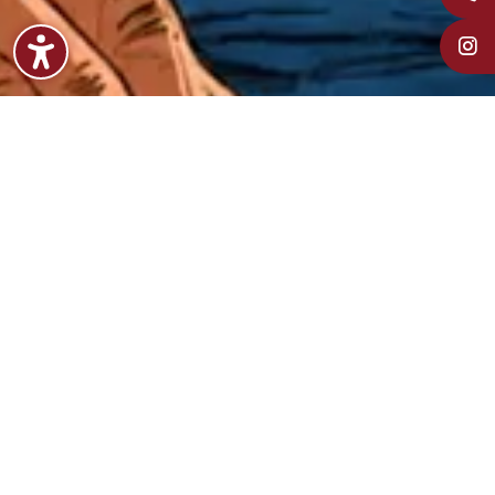
Auszubildende/r zum/zur
Autosattler*in m/w/d
Wir bieten zum Herbst 2026 einen
Ausbildungsplatz als Sattler*in m/w/d.
Starte Deine Zukunft bei uns! Jetzt
mehr erfahren!